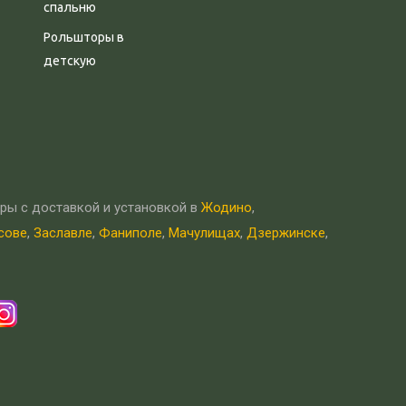
спальню
Рольшторы в
детскую
ры с доставкой и установкой в
Жодино
,
сове
,
Заславле
,
Фаниполе
,
Мачулищах
,
Дзержинске
,