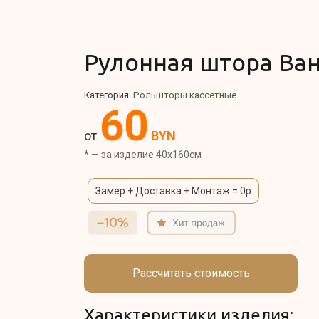
Рулонная штора Ван
Категория:
Рольшторы кассетные
60
от
BYN
* — за изделие 40x160см
Замер + Доставка + Монтаж = 0р
Рассчитать стоимость
Характеристики изделия: